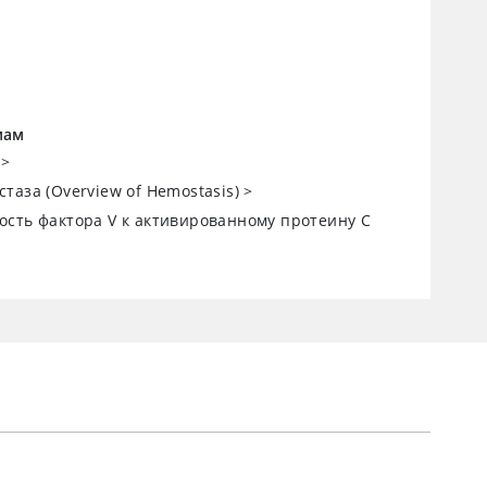
мам
>
таза (Overview of Hemostasis)
>
ость фактора V к активированному протеину C