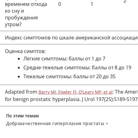
2
временем отхода
0
1
ко сну и
пробуждения
утром?
Индекс симптомов по шкале американской ассоциаци
Оценка симптов:
Легкие симптомы: баллы от 1 до 7
Средне-тяжелые симптомы: баллы от 8 до 19
Тяжелые симптомы: баллы от 20 до 35
Adapted from
: The Amer
Barry MJ, Fowler FJ, O’Leary MP, et al
for benign prostatic hyperplasia.
J Urol
197(2S):S189-S197,
По этим темам
Доброкачественная гиперплазия простаты
>