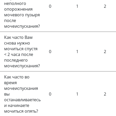
неполного
0
1
2
опорожнения
мочевого пузыря
после
мочеиспускания?
Как часто Вам
снова нужно
мочиться спустя
0
1
2
<
2 часа после
последнего
мочеиспускания?
Как часто во
время
мочеиспускания
вы
0
1
2
останавливаетесь
и начинаете
мочиться опять?