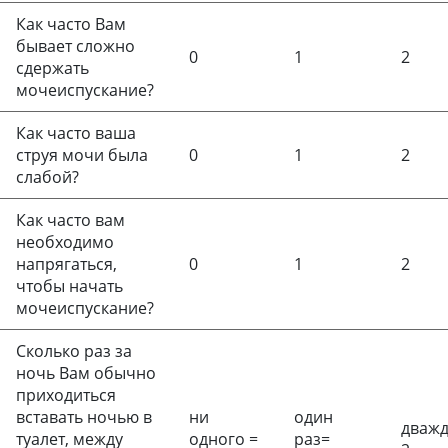
Как часто Вам
бывает сложно
0
1
2
сдержать
мочеиспускание?
Как часто ваша
струя мочи была
0
1
2
слабой?
Как часто вам
необходимо
напрягаться,
0
1
2
чтобы начать
мочеиспускание?
Сколько раз за
ночь Вам обычно
приходиться
вставать ночью в
ни
один
дваж
туалет, между
одного
=
раз
=