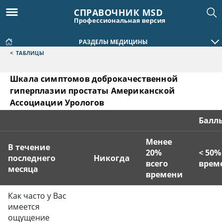
СПРАВОЧНИК MSD
Профессиональная версия
РАЗДЕЛЫ МЕДИЦИНЫ
<
ТАБЛИЦЫ
Шкала симптомов доброкачественной
гиперплазии простаты Американской
Ассоциации Урологов
Балл
Менее
В течение
20%
<
50%
последнего
Никогда
всего
врем
месяца
времени
Шкала симптомов доброкачественной гиперплазии про
Как часто у Вас
имеется
ощущение