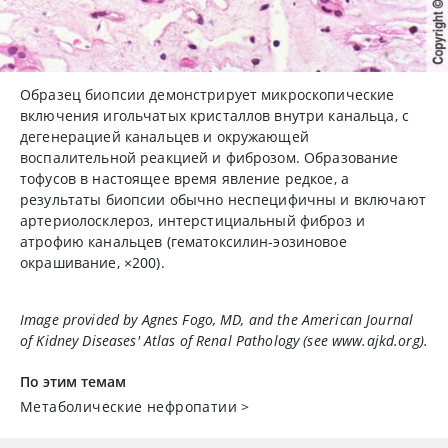
Образец биопсии демонстрирует микроскопические
включения игольчатых кристаллов внутри канальца, с
дегенерацией канальцев и окружающей
воспалительной реакцией и фиброзом. Образование
тофусов в настоящее время явление редкое, а
результаты биопсии обычно неспецифичны и включают
артериолосклероз, интерстициальный фиброз и
атрофию канальцев (гематоксилин-эозиновое
окрашивание,
×
200).
Image provided by Agnes Fogo, MD, and the American Journal
of Kidney Diseases'
Atlas of Renal Pathology
(see www.ajkd.org).
По этим темам
Метаболические нефропатии
>