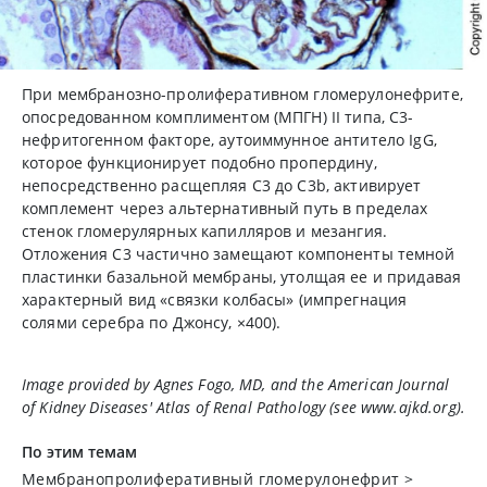
При мембранозно-пролиферативном гломерулонефрите,
опосредованном комплиментом (МПГН) II типа, C3-
нефритогенном факторе, аутоиммунное антитело IgG,
которое функционирует подобно пропердину,
непосредственно расщепляя C3 до С3b, активирует
комплемент через альтернативный путь в пределах
стенок гломерулярных капилляров и мезангия.
Отложения С3 частично замещают компоненты темной
пластинки базальной мембраны, утолщая ее и придавая
характерный вид «связки колбасы» (импрегнация
солями серебра по Джонсу,
×
400).
Image provided by Agnes Fogo, MD, and the American Journal
of Kidney Diseases'
Atlas of Renal Pathology
(see www.ajkd.org).
По этим темам
Мембранопролиферативный гломерулонефрит
>