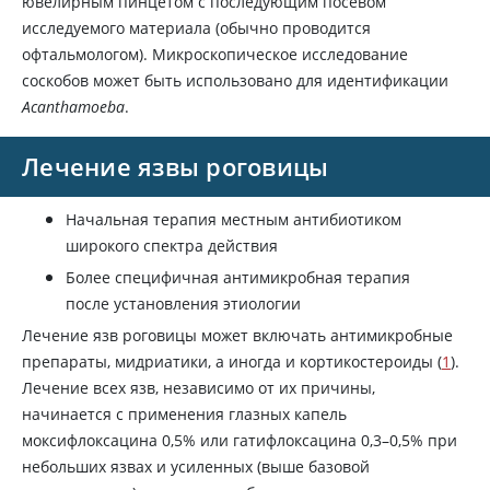
ювелирным пинцетом с последующим посевом
исследуемого материала (обычно проводится
офтальмологом). Микроскопическое исследование
соскобов может быть использовано для идентификации
Acanthamoeba
.
Лечение язвы роговицы
Начальная терапия местным антибиотиком
широкого спектра действия
Более специфичная антимикробная терапия
после установления этиологии
Лечение язв роговицы может включать антимикробные
препараты, мидриатики, а иногда и кортикостероиды (
1
).
Лечение всех язв, независимо от их причины,
начинается с применения глазных капель
моксифлоксацина 0,5% или гатифлоксацина 0,3–0,5% при
небольших язвах и усиленных (выше базовой