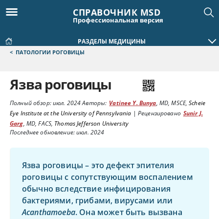
СПРАВОЧНИК MSD
Профессиональная версия
РАЗДЕЛЫ МЕДИЦИНЫ
<
ПАТОЛОГИИ РОГОВИЦЫ
Язва роговицы
Полный обзор:
июл. 2024
Авторы:
Vatinee Y. Bunya
,
MD, MSCE
,
Scheie
Eye Institute at the University of Pennsylvania
|
Рецензировано
Sunir J.
Garg
,
MD, FACS
,
Thomas Jefferson University
Последнее обновление: июл. 2024
Язва роговицы – это дефект эпителия
роговицы с сопутствующим воспалением
обычно вследствие инфицирования
бактериями, грибами, вирусами или
Acanthamoeba
. Она может быть вызвана