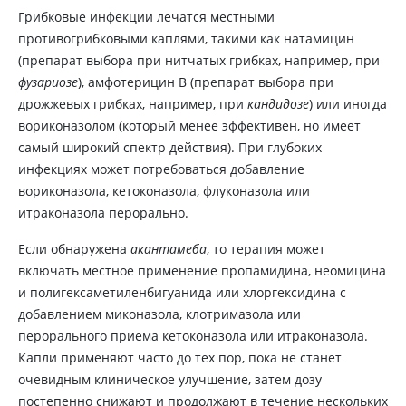
Грибковые инфекции лечатся местными
противогрибковыми каплями, такими как натамицин
(препарат выбора при нитчатых грибках, например, при
фузариозе
), амфотерицин В (препарат выбора при
дрожжевых грибках, например, при
кандидозе
) или иногда
вориконазолом (который менее эффективен, но имеет
самый широкий спектр действия). При глубоких
инфекциях может потребоваться добавление
вориконазола, кетоконазола, флуконазола или
итраконазола перорально.
Если обнаружена
акантамеба
, то терапия может
включать местное применение пропамидина, неомицина
и полигексаметиленбигуанида или хлоргексидина с
добавлением миконазола, клотримазола или
перорального приема кетоконазола или итраконазола.
Капли применяют часто до тех пор, пока не станет
очевидным клиническое улучшение, затем дозу
постепенно снижают и продолжают в течение нескольких