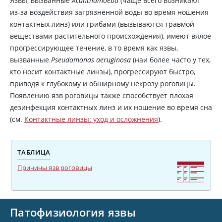
Язвы, вызванные
Acanthamoeba
(чаще всего возникают
из-за воздействия загрязненной воды во время ношения
контактных линз) или грибами (вызываются травмой
веществами растительного происхождения), имеют вялое
прогрессирующее течение, в то время как язвы,
вызванные
Pseudomonas aeruginosa
(наи более часто у тех,
кто носит контактные линзы), прогрессируют быстро,
приводя к глубокому и обширному некрозу роговицы.
Появлению язв роговицы также способствует плохая
дезинфекция контактных линз и их ношение во время сна
(см.
Контактные линзы: уход и осложнения
).
ТАБЛИЦА
Причины язв роговицы
Патофизиология язвы