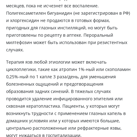
месяцев, пока не исчезнет все воспаление.
Полигексаметилен бигуанидин (не зарегистрирован в РФ)
и хлоргексидин не продаются в готовых формах,
пригодных для глазных инстилляций, но могут быть
приготовлены по рецепту в аптеке. Пероральный
милтефозин может быть использован при резистентных
случаях.
Терапия язв любой этиологии может включать
циклоплегики, такие как атропин 1%-ный или скополамин
0,25%-ный по 1 капле 3 раза/день, для уменьшения
болезненных ощущений и предотворащения
образования задних синехий. В тяжелых случаях
проводится удаление инфицированного эпителия или
сквозная кератопластика. Пациенты, у которых могут
возникнуть трудности с применением глазных капель в
домашних условиях или у которых имеются большие,
центрально расположенные или рефрактерные язвы,
могут нуждаться в госпитализации.