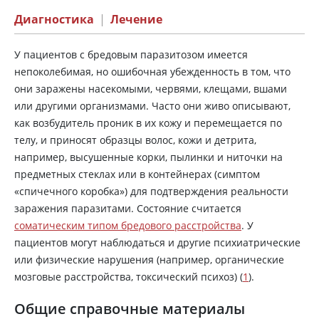
Диагностика
|
Лечение
У пациентов с бредовым паразитозом имеется
непоколебимая, но ошибочная убежденность в том, что
они заражены насекомыми, червями, клещами, вшами
или другими организмами. Часто они живо описывают,
как возбудитель проник в их кожу и перемещается по
телу, и приносят образцы волос, кожи и детрита,
например, высушенные корки, пылинки и ниточки на
предметных стеклах или в контейнерах (симптом
«спичечного коробка») для подтверждения реальности
заражения паразитами. Состояние считается
соматическим типом бредового расстройства
. У
пациентов могут наблюдаться и другие психиатрические
или физические нарушения (например, органические
мозговые расстройства, токсический психоз) (
1
).
Общие справочные материалы