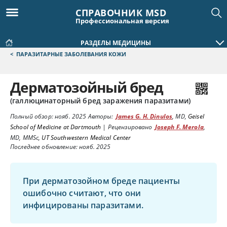
СПРАВОЧНИК MSD
Профессиональная версия
РАЗДЕЛЫ МЕДИЦИНЫ
<
ПАРАЗИТАРНЫЕ ЗАБОЛЕВАНИЯ КОЖИ
Дерматозойный бред
(галлюцинаторный бред заражения паразитами)
Полный обзор:
нояб. 2025
Авторы:
James G. H. Dinulos
,
MD
,
Geisel
School of Medicine at Dartmouth
|
Рецензировано
Joseph F. Merola
,
MD, MMSc
,
UT Southwestern Medical Center
Последнее обновление: нояб. 2025
При дерматозойном бреде пациенты
ошибочно считают, что они
инфицированы паразитами.