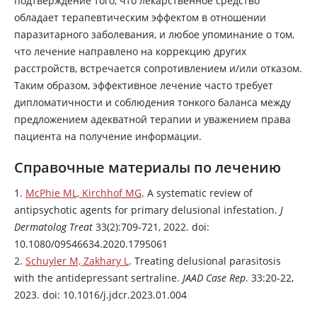
подтверждение того, что лекарственное средство
обладает терапевтическим эффектом в отношении
паразитарного заболевания, и любое упоминание о том,
что лечение направлено на коррекцию других
расстройств, встречается сопротивлением и/или отказом.
Таким образом, эффективное лечение часто требует
дипломатичности и соблюдения тонкого баланса между
предложением адекватной терапии и уважением права
пациента на получение информации.
Справочные материалы по лечению
1.
McPhie ML, Kirchhof MG
. A systematic review of
antipsychotic agents for primary delusional infestation.
J
Dermatolog Treat
33(2):709-721, 2022. doi:
10.1080/09546634.2020.1795061
2.
Schuyler M, Zakhary L
. Treating delusional parasitosis
with the antidepressant sertraline.
JAAD Case Rep
. 33:20-22,
2023. doi: 10.1016/j.jdcr.2023.01.004