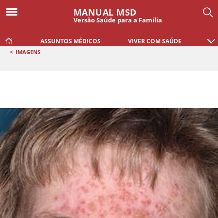
MANUAL MSD
Versão Saúde para a Família
ASSUNTOS MÉDICOS
VIVER COM SAÚDE
<
IMAGENS