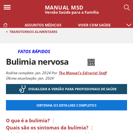
MANUAL MSD
Versão Saúde para a Família
ASSUNTOS MÉDICOS
VIVER COM SAÚDE
<
TRANSTORNOS ALIMENTARES
FATOS RÁPIDOS
Bulimia nervosa
Análise completa:
jan. 2024
Por
The Manual's Editorial Staff
Última atualização: jan. 2024
VISUALIZAR A VERSÃO PARA PROFISSIONAIS DE SAÚDE
OBTENHA OS DETALHES COMPLETOS
O que é a bulimia?
|
Quais são os sintomas da bulimia?
|