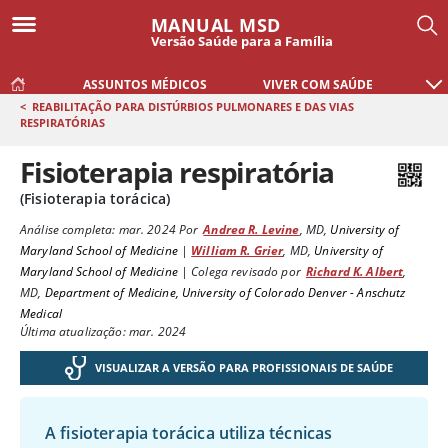
MANUAL MSD
Versão Saúde para a Família
ASSUNTOS MÉDICOS
VIVER COM SAÚDE
<
REABILITAÇÃO PARA DISTÚRBIOS PULMONARES E DAS VIAS
RESPIRATÓRIAS
Fisioterapia respiratória
(Fisioterapia torácica)
Análise completa:
mar. 2024
Por
Andrea R. Levine
,
MD
,
University of
Maryland School of Medicine
|
William R. Grier
,
MD
,
University of
Maryland School of Medicine
|
Colega revisado por
Richard K. Albert
,
MD
,
Department of Medicine, University of Colorado Denver - Anschutz
Medical
Última atualização: mar. 2024
VISUALIZAR A VERSÃO PARA PROFISSIONAIS DE SAÚDE
A fisioterapia torácica utiliza técnicas