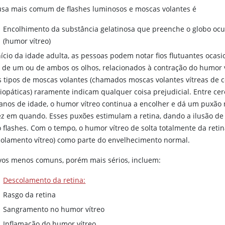
usa mais comum de flashes luminosos e moscas volantes é
Encolhimento da substância gelatinosa que preenche o globo ocu
(humor vítreo)
nício da idade adulta, as pessoas podem notar fios flutuantes ocasi
o de um ou de ambos os olhos, relacionados à contração do humor v
s tipos de moscas volantes (chamados moscas volantes vítreas de 
diopáticas) raramente indicam qualquer coisa prejudicial. Entre ce
 anos de idade, o humor vítreo continua a encolher e dá um puxão 
ez em quando. Esses puxões estimulam a retina, dando a ilusão de l
 flashes. Com o tempo, o humor vítreo de solta totalmente da reti
colamento vítreo) como parte do envelhecimento normal.
vos menos comuns, porém mais sérios, incluem:
Descolamento da retina:
Rasgo da retina
Sangramento no humor vítreo
Inflamação do humor vítreo