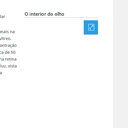
O interior do olho
lar
onais na
ítreo.
contração
rca de 50
na retina
uz, vista
na