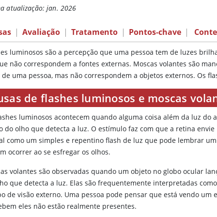
a atualização: jan. 2026
sas
|
Avaliação
|
Tratamento
|
Pontos-chave
|
Conte
hes luminosos são a percepção que uma pessoa tem de luzes brilha
que não correspondem a fontes externas. Moscas volantes são man
o de uma pessoa, mas não correspondem a objetos externos. Os fl
usas de flashes luminosos e moscas vola
lashes luminosos acontecem quando alguma coisa além da luz do am
o do olho que detecta a luz. O estímulo faz com que a retina envie
nal como um simples e repentino flash de luz que pode lembrar um r
m ocorrer ao se esfregar os olhos.
as volantes são observadas quando um objeto no globo ocular lan
lho que detecta a luz. Elas são frequentemente interpretadas com
o de visão externo. Uma pessoa pode pensar que está vendo um 
ebem eles não estão realmente presentes.