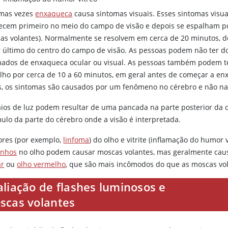
mas vezes
enxaqueca
causa sintomas visuais. Esses sintomas visu
ecem primeiro no meio do campo de visão e depois se espalham po
as volantes). Normalmente se resolvem em cerca de 20 minutos, d
r último do centro do campo de visão. As pessoas podem não ter do
ados de enxaqueca ocular ou visual. As pessoas também podem ter
lho por cerca de 10 a 60 minutos, em geral antes de começar a 
s, os sintomas são causados por um fenômeno no cérebro e não na 
aios de luz podem resultar de uma pancada na parte posterior da c
mulo da parte do cérebro onde a visão é interpretada.
res (por exemplo,
linfoma
) do olho e vitrite (inflamação do humor
anhos
no olho podem causar moscas volantes, mas geralmente cau
ar
ou
olho vermelho
, que são mais incômodos do que as moscas vol
aliação de flashes luminosos e
scas volantes