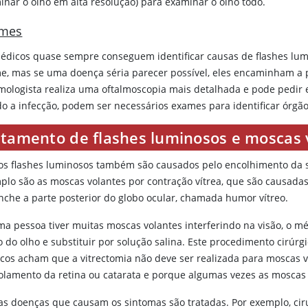
inar o olho em alta resolução) para examinar o olho todo.
mes
édicos quase sempre conseguem identificar causas de flashes lu
e, mas se uma doença séria parecer possível, eles encaminham a 
lmologista realiza uma oftalmoscopia mais detalhada e pode pedir 
do a infecção, podem ser necessários exames para identificar órgão
atamento de flashes luminosos e moscas 
os flashes luminosos também são causados pelo encolhimento da 
plo são as moscas volantes por contração vítrea, que são causadas
nche a parte posterior do globo ocular, chamada humor vítreo.
ma pessoa tiver muitas moscas volantes interferindo na visão, o m
eo do olho e substituir por solução salina. Este procedimento cirúr
cos acham que a vitrectomia não deve ser realizada para moscas 
olamento da retina ou catarata e porque algumas vezes as mosca
as doenças que causam os sintomas são tratadas. Por exemplo, cir