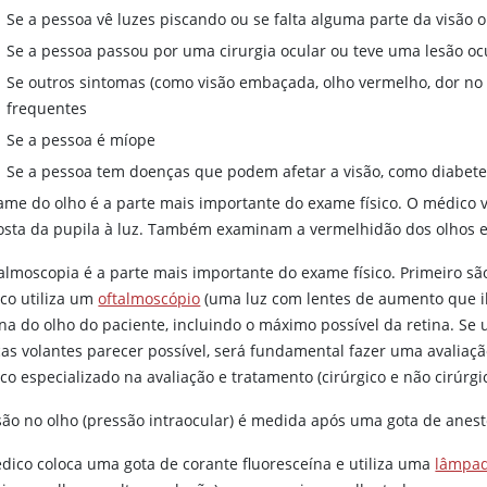
Se a pessoa vê luzes piscando ou se falta alguma parte da visão
Se a pessoa passou por uma cirurgia ocular ou teve uma lesão oc
Se outros sintomas (como visão embaçada, olho vermelho, dor no
frequentes
Se a pessoa é míope
Se a pessoa tem doenças que podem afetar a visão, como diabet
ame do olho é a parte mais importante do exame físico. O médico ve
osta da pupila à luz. Também examinam a vermelhidão dos olhos e 
almoscopia é a parte mais importante do exame físico. Primeiro são
co utiliza um
oftalmoscópio
(uma luz com lentes de aumento que il
rna do olho do paciente, incluindo o máximo possível da retina. Se
as volantes parecer possível, será fundamental fazer uma avaliaçã
co especializado na avaliação e tratamento (cirúrgico e não cirúrgi
são no olho (pressão intraocular) é medida após uma gota de anesté
dico coloca uma gota de corante fluoresceína e utiliza uma
lâmpad