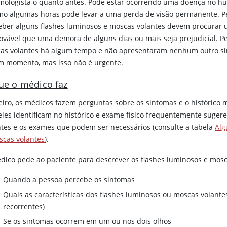
lmologista o quanto antes. Pode estar ocorrendo uma doença no hum
o algumas horas pode levar a uma perda de visão permanente. Pe
eber alguns flashes luminosos e moscas volantes devem procurar 
ovável que uma demora de alguns dias ou mais seja prejudicial. P
as volantes há algum tempo e não apresentaram nenhum outro si
m momento, mas isso não é urgente.
ue o médico faz
eiro, os médicos fazem perguntas sobre os sintomas e o histórico 
eles identificam no histórico e exame físico frequentemente suge
ntes e os exames que podem ser necessários (consulte a tabela
Alg
scas volantes
).
dico pede ao paciente para descrever os flashes luminosos e mosc
Quando a pessoa percebe os sintomas
Quais as características dos flashes luminosos ou moscas volante
recorrentes)
Se os sintomas ocorrem em um ou nos dois olhos