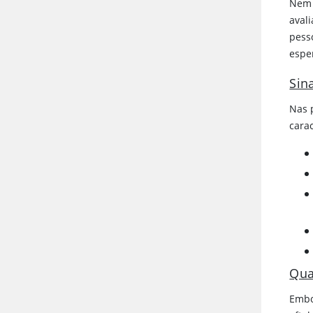
Nem 
aval
pess
espe
Sina
Nas 
cara
Qua
Embo