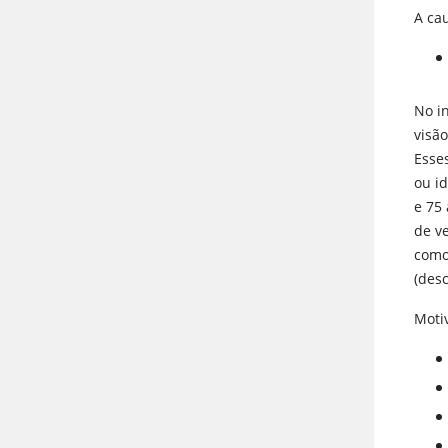
A ca
No i
visã
Esse
ou i
e 75
de v
como
(des
Moti