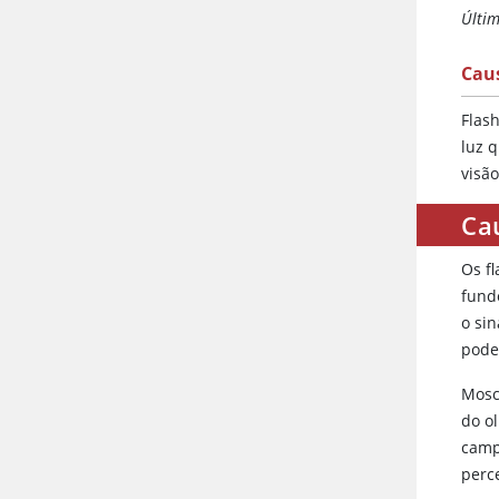
Últim
Cau
Flas
luz 
visã
Ca
Os f
fund
o si
pode
Mosc
do o
camp
perc