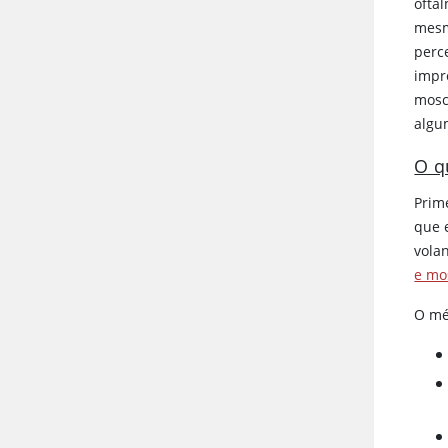
ofta
mesm
perc
impr
mosc
algu
O q
Prim
que 
vola
e mo
O mé