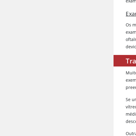
exam
Exa
Os m
exam
ofta
devi
Tr
Muit
exem
pree
Se u
vítr
médi
desc
Outr