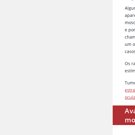
Algu
apar
mosc
e po
cham
um o
caso
Os r
estí
Tumo
estr
ocul
Av
mo