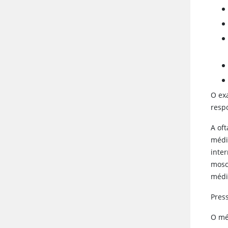
O ex
resp
A oft
médi
inte
mosc
médi
Pres
O mé