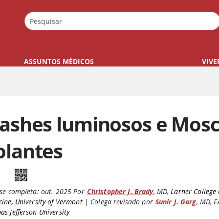
ASSUNTOS MÉDICOS
VIVE
lashes luminosos e Mos
olantes
se completa:
out. 2025
Por
Christopher J. Brady
,
MD
,
Larner College 
ine, University of Vermont
|
Colega revisado por
Sunir J. Garg
,
MD, F
s Jefferson University