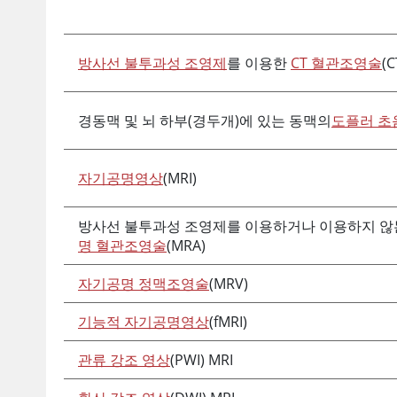
방사선 불투과성 조영제
를 이용한
CT 혈관조영술
(C
경동맥 및 뇌 하부(경두개)에 있는 동맥의
도플러 초
자기공명영상
(MRI)
방사선 불투과성 조영제를 이용하거나 이용하지 
명 혈관조영술
(MRA)
자기공명 정맥조영술
(MRV)
기능적 자기공명영상
(fMRI)
관류 강조 영상
(PWI) MRI