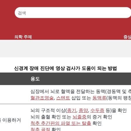
의학 주제
증
신경계 장애 진단에 영상 검사가 도움이 되는 방법
용도
심장에서 뇌로 혈액을 전달하는 동맥(경동맥 및 
혈관조영술
,
스텐트
삽입 또는
동맥류
(동맥의 팽
뇌의 구조적 이상(
종기
,
종양
,
수두증
등)을 확인
뇌의 출혈 확인 또는
뇌졸중
의 증거 확인
를 이용하거
척추 추간판의 파열 또는 탈출
확인
척추 골절
확인