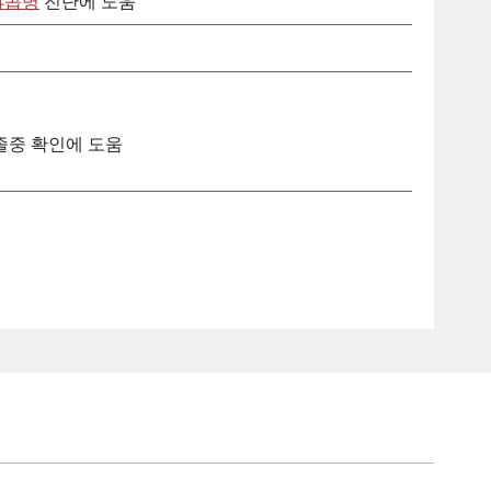
야콥병
진단에 도움
뇌졸중 확인에 도움