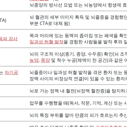
뇌종양의 방사선 요법 또는 뇌농양에서 항생제 
뇌 혈관의 세부 이미지 획득 및 뇌졸중을 경험했
TA)
부분 CTA로 대체 됨)
목과 머리에 있는 동맥의 좁아짐 또는 폐색을 확인
음파 검사
일과성 허혈 발작
을 경험한 사람들을 발작 후와 
뇌의 구조적 이상(종기, 종양, 수두증) 확인(뇌 
농양
,
종양
및 척수 누공(체액이 찬 공간)과 같은 
않는
자기공
뇌졸중이나 일과성 허혈 발작을 겪은 환자 또는 
정맥 사이의 비정상적 연결)이 있을 수 있는 환자
뇌로 가는 정맥 내 혈전(뇌정맥 혈전증)을 탐지
업무를 수행했을 때(독서, 작문, 기억, 계산 또는
뇌의 특정 부위를 얼마 만큼의 피가 흐르는지 추