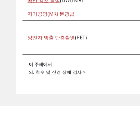
확산 강조 영상
(DWI) MRI
자기공명(MR) 분광법
양전자 방출 단층촬영
(PET)
이 주제에서
뇌, 척수 및 신경 장애 검사
>