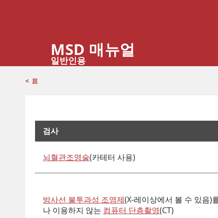
MSD 매뉴얼
일반인용
<
표
검사
신경계 장애 진단에 영상 검사가 도움이 되는 방법
뇌혈관조영술
(카테터 사용)
방사선 불투과성 조영제
(X-레이상에서 볼 수 있음)
나 이용하지 않는
컴퓨터 단층촬영
(CT)