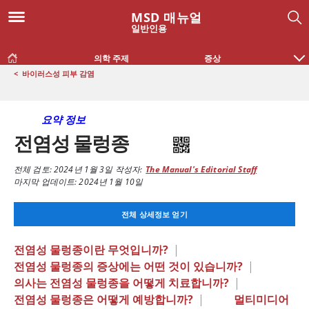
MSD 매뉴얼
일반인용
의학 주제
증상
<
바이러스성 피부 감염
요약 정보
전염성 물렁종
전체 검토:
2024년 1월 3일
작성자:
The Manual's Editorial Staff
마지막 업데이트: 2024년 1월 10일
전체 상세정보 얻기
전염성 물렁종이란 무엇입니까?
|
전염성 물렁종의 증상에는 어떤 것이 있습니까?
|
의사는 전염성 물렁종을 어떻게 치료합니까?
|
전염성 물렁종은 어떻게 예방합니까?
|
멀티미디어