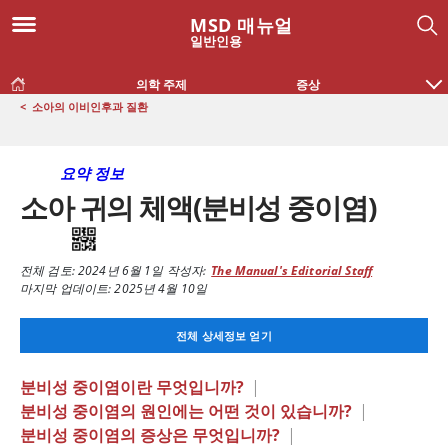
MSD 매뉴얼
일반인용
의학 주제
증상
<
소아의 이비인후과 질환
요약 정보
소아 귀의 체액(분비성 중이염)
전체 검토:
2024년 6월 1일
작성자:
The Manual's Editorial Staff
마지막 업데이트: 2025년 4월 10일
전체 상세정보 얻기
분비성 중이염이란 무엇입니까?
|
분비성 중이염의 원인에는 어떤 것이 있습니까?
|
분비성 중이염의 증상은 무엇입니까?
|