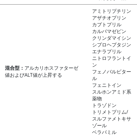
アミトリプチリン
アザチオプリン
カプトプリル
カルバマゼピン
クリンダマイシン
シプロヘプタジン
エナラプリル
ニトロフラントイ
ン
混合型：
アルカリホスファターゼ
フェノバルビター
値およびALT値が上昇する
ル
フェニトイン
スルホンアミド系
薬物
トラゾドン
トリメトプリム/
スルファメトキサ
ゾール
ベラパミル