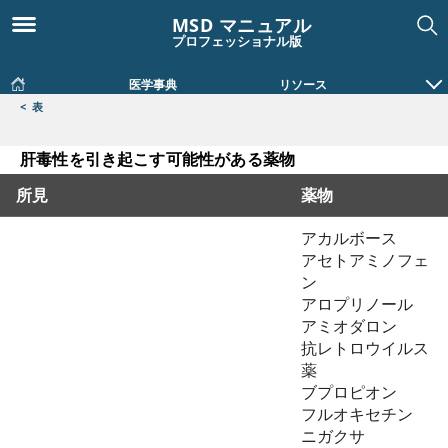
MSD マニュアル
プロフェッショナル版
医学事典
リソース
<
表
肝毒性を引き起こす可能性がある薬物
所見
薬物
肝毒性を引き起こす可能性がある薬物
アカルボース
アセトアミノフェ
ン
アロプリノール
アミオダロン
抗レトロウイルス
薬
ブプロピオン
フルオキセチン
ニガクサ