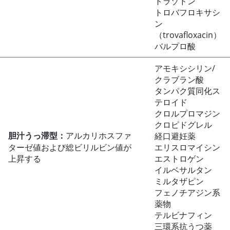
トラゾドン
トロバフロキサシ
ン
（trovafloxacin）
バルプロ酸
アモキシシリン/
クラブラン酸
タンパク質同化ス
テロイド
クロルプロマジン
クロピドグレル
胆汁うっ滞型：
アルカリホスファ
経口避妊薬
ターゼ値および総ビリルビン値が
エリスロマイシン
上昇する
エストロゲン
イルベサルタン
ミルタザピン
フェノチアジン系
薬物
テルビナフィン
三環系抗うつ薬