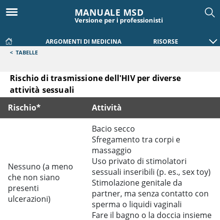
MANUALE MSD
Versione per i professionisti
ARGOMENTI DI MEDICINA
RISORSE
<
TABELLE
Rischio di trasmissione dell'HIV per diverse
attività sessuali
Rischio*
Attività
Rischio di trasmissione dell'HIV per diverse attività sessuali
Bacio secco
Sfregamento tra corpi e
massaggio
Uso privato di stimolatori
Nessuno (a meno
sessuali inseribili (p. es., sex toy)
che non siano
Stimolazione genitale da
presenti
partner, ma senza contatto con
ulcerazioni)
sperma o liquidi vaginali
Fare il bagno o la doccia insieme