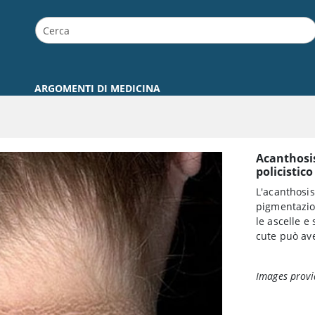
ARGOMENTI DI MEDICINA
Acanthosis
policistico
L'acanthosis
pigmentazion
le ascelle e 
cute può ave
Images provi