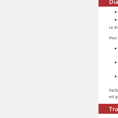
Dia
Le d
Pour
Parf
est 
Tr