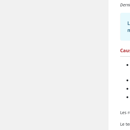
Derni
L
m
Cau
Les 
Le t