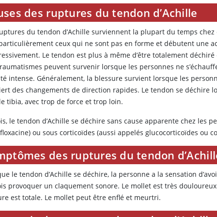
uses des ruptures du tendon d’Achille
ruptures du tendon d’Achille surviennent la plupart du temps chez
 particulièrement ceux qui ne sont pas en forme et débutent une act
ressivement. Le tendon est plus à même d’être totalement déchiré
traumatismes peuvent survenir lorsque les personnes ne s’échauffe
ité intense. Généralement, la blessure survient lorsque les personn
iert des changements de direction rapides. Le tendon se déchire lo
le tibia, avec trop de force et trop loin.
ois, le tendon d’Achille se déchire sans cause apparente chez les 
floxacine) ou sous corticoïdes (aussi appelés glucocorticoïdes ou co
mptômes des ruptures du tendon d’Achill
ue le tendon d’Achille se déchire, la personne a la sensation d’avoi
is provoquer un claquement sonore. Le mollet est très douloureux et
re est totale. Le mollet peut être enflé et meurtri.