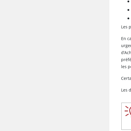
Les 
En c
urgen
d’Ach
préf
les p
Cert
Les 