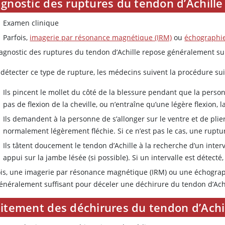
gnostic des ruptures du tendon d’Achille
Examen clinique
Parfois,
imagerie par résonance magnétique (IRM)
ou
échographi
iagnostic des ruptures du tendon d’Achille repose généralement su
 détecter ce type de rupture, les médecins suivent la procédure sui
Ils pincent le mollet du côté de la blessure pendant que la personn
pas de flexion de la cheville, ou n’entraîne qu’une légère flexion, l
Ils demandent à la personne de s’allonger sur le ventre et de plier
normalement légèrement fléchie. Si ce n’est pas le cas, une rupt
Ils tâtent doucement le tendon d’Achille à la recherche d’un inte
appui sur la jambe lésée (si possible). Si un intervalle est détect
ois, une imagerie par résonance magnétique (IRM) ou une échograp
généralement suffisant pour déceler une déchirure du tendon d’Achi
aitement des déchirures du tendon d’Achi