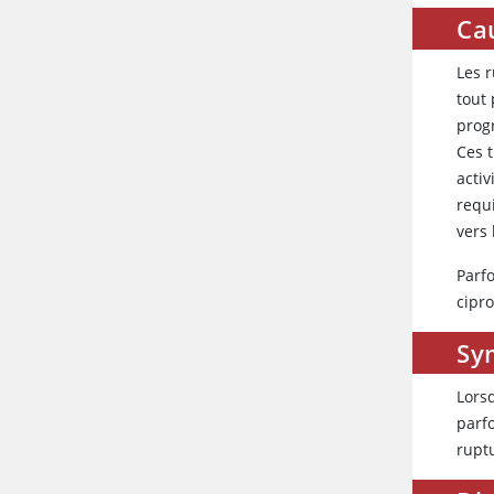
Ca
Les 
tout
prog
Ces 
activ
requ
vers 
Parf
cipro
Sy
Lorsq
parfo
ruptu