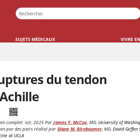
SUJETS MÉDICAUX
VIVRE E
uptures du tendon
’Achille
en complet:
oct. 2025
Par
James Y. McCue
,
MD
,
University of Washin
n par des pairs réalisé par
Diane M. Birnbaumer
,
MD
,
David Geffen 
cine at UCLA