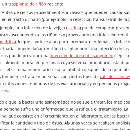
Un
trasplante de riñón
reciente
Antes de ciertos procedimientos invasivos que pueden causar sa
en el tracto urinario (por ejemplo, la resección transuretral de la 
jemplo, una infección de la vejiga (
cistitis
) puede complicar grave
razo ascendiendo a los riñones y provocando una infección renal
onefritis
), lo que conduce a un parto prematuro. Además, la infecci
 urinarias puede dañar un riñón trasplantado. Una infección de las 
arias puede provocar una
infección del torrente sanguíneo
(sepsis)
ncialmente mortal en personas cuyo sistema inmunitario está de
es, el sistema inmunitario resulta inhibido después de la quimiote
s también se trata en personas con ciertos tipos de
cálculos renale
an infecciones repetidas de las vías urinarias) y en personas prog
rias.
do a que la bacteriuria asintomática no se suele tratar, los médico
la persona sufra una enfermedad que justifique el tratamiento. L
rina
, que consiste en el crecimiento, en el laboratorio, de las bact
ificar la cantidad y tipo de éstas. Algunas veces se realizan anális
enos inusuales en las infecciones urinarias recurrentes y en las q