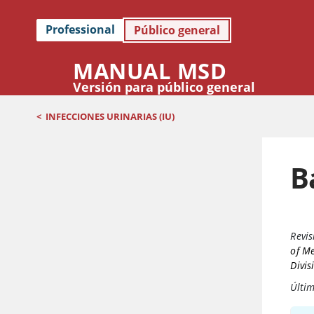
Professional
Público general
MANUAL MSD
Versión para público general
<
INFECCIONES URINARIAS (IU)
B
Revis
of Me
Divis
Últi