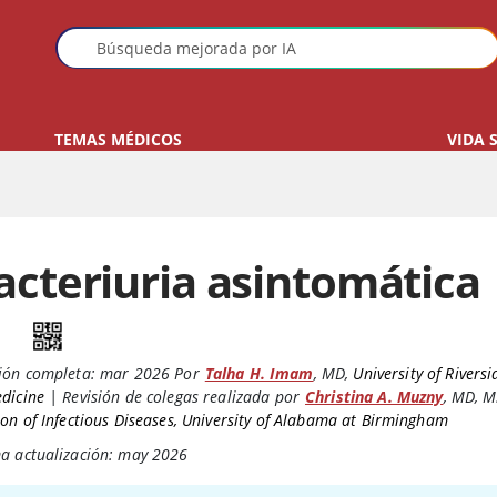
TEMAS MÉDICOS
VIDA 
acteriuria asintomática
ión completa:
mar 2026
Por
Talha H. Imam
,
MD
,
University of Rivers
dicine
|
Revisión de colegas realizada por
Christina A. Muzny
,
MD, 
ion of Infectious Diseases, University of Alabama at Birmingham
ma actualización: may 2026