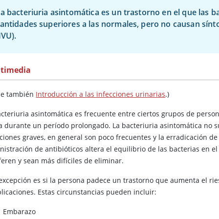
a bacteriuria asintomática es un trastorno en el que las b
antidades superiores a las normales, pero no causan sínto
IVU).
timedia
se también
Introducción a las infecciones urinarias
.)
acteriuria asintomática es frecuente entre ciertos grupos de person
ga durante un período prolongado. La bacteriuria asintomática no s
ciones graves, en general son poco frecuentes y la erradicación de 
istración de antibióticos altera el equilibrio de las bacterias en
feren y sean más difíciles de eliminar.
excepción es si la persona padece un trastorno que aumenta el ri
licaciones. Estas circunstancias pueden incluir:
Embarazo