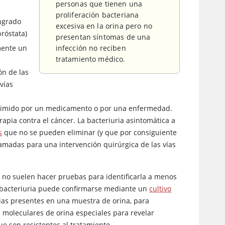
personas que tienen una
proliferación bacteriana
ngrado
excesiva en la orina pero no
próstata)
presentan síntomas de una
mente un
infección no reciben
tratamiento médico.
ón de las
vías
primido por un medicamento o por una enfermedad.
rapia contra el cáncer. La bacteriuria asintomática a
s
que no se pueden eliminar (y que por consiguiente
ramadas para una intervención quirúrgica de las vías
s no suelen hacer pruebas para identificarla a menos
a bacteriuria puede confirmarse mediante un
cultivo
erias presentes en una muestra de orina, para
is moleculares de orina especiales para revelar
ue son resistentes al tratamiento.