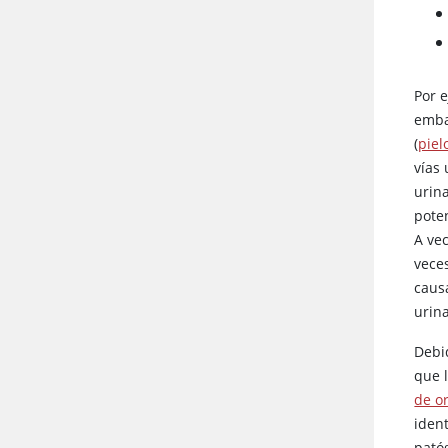
Por e
emba
(
piel
vías
urin
pote
A vec
vece
caus
urina
Debi
que 
de o
ident
patóg