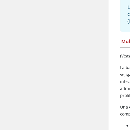
L
c
(
Mul
(Véa
La b
veji
infec
admin
proli
Una 
comp