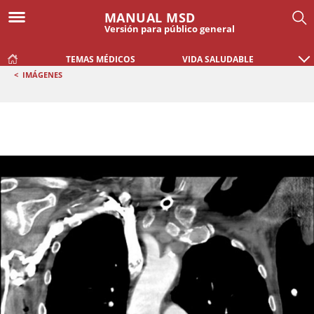
MANUAL MSD
Versión para público general
TEMAS MÉDICOS
VIDA SALUDABLE
<
IMÁGENES