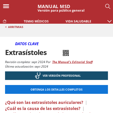
MANUAL MSD
Versión para público general
TEMAS MÉDICOS
VIDA SALUDABLE
<
ARRITMIAS
DATOS CLAVE
Extrasístoles
Revisión completa:
sept 2024
Por
The Manual's Editorial Staff
Última actualización: sept 2024
VER VERSIÓN PROFESIONAL
OBTENGA LOS DETALLES COMPLETOS
¿Qué son las extrasístoles auriculares?
|
¿Cuál es la causa de las extrasístoles?
|