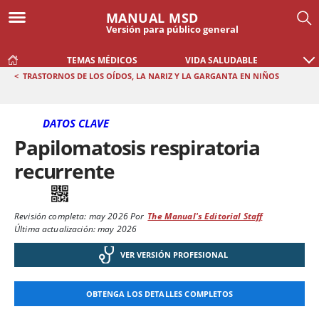
MANUAL MSD
Versión para público general
TEMAS MÉDICOS
VIDA SALUDABLE
<
TRASTORNOS DE LOS OÍDOS, LA NARIZ Y LA GARGANTA EN NIÑOS
DATOS CLAVE
Papilomatosis respiratoria
recurrente
Revisión completa:
may 2026
Por
The Manual's Editorial Staff
Última actualización: may 2026
VER VERSIÓN PROFESIONAL
OBTENGA LOS DETALLES COMPLETOS