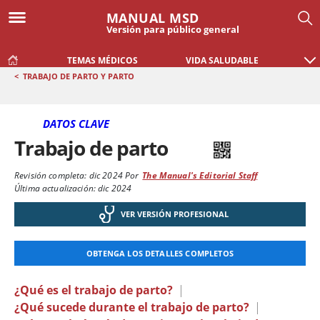
MANUAL MSD
Versión para público general
TEMAS MÉDICOS
VIDA SALUDABLE
<
TRABAJO DE PARTO Y PARTO
DATOS CLAVE
Trabajo de parto
Revisión completa:
dic 2024
Por
The Manual's Editorial Staff
Última actualización: dic 2024
VER VERSIÓN PROFESIONAL
OBTENGA LOS DETALLES COMPLETOS
¿Qué es el trabajo de parto?
|
¿Qué sucede durante el trabajo de parto?
|